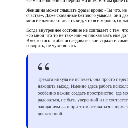
«самый волшебный период жизни». В этом фоне сом
Женщина может слышать фразы вроде: «Ты что, не 
счастье». Даже сказанные без злого умысла, они д
многие начинают делать вид, что все хорошо, скры
Когда внутреннее состояние не совпадает с тем, ч
«со мной что-то не так» или «я плохая мать еще до 
Вместо того чтобы исследовать свои страхи и сомн
говорить, не чувствовать.
Тревога никуда не исчезает, она просто перес
находить выход. Именно здесь работа психол
особенно важна: создать пространство, где м
радоваться, не быть уверенной и не соответс
ожиданиям — и при этом оставаться «нормал
достаточной.