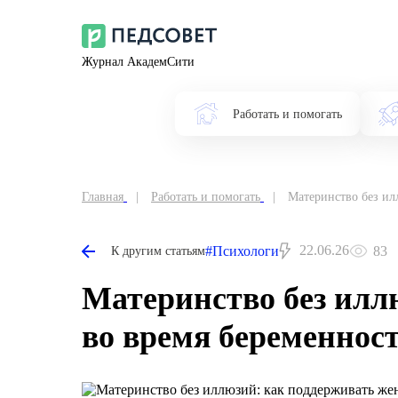
Журнал АкадемСити
Работать и помогать
Главная
Работать и помогать
Материнство без ил
22.06.26
#Психологи
83
К другим статьям
Материнство без илл
во время беременнос