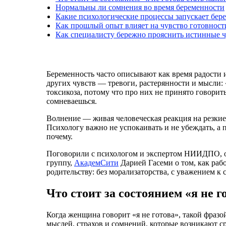
Нормальны ли сомнения во время беременности
Какие психологические процессы запускает бер
Как прошлый опыт влияет на чувство готовност
Как специалисту бережно прояснить истинные ч
Беременность часто описывают как время радости и
других чувств — тревоги, растерянности и мысли: 
токсикоза, потому что про них не принято говорить.
сомневаешься.
Волнение — живая человеческая реакция на резкие
Психологу важно не успокаивать и не убеждать, а 
почему.
Поговорили с психологом и экспертом НИИДПО, о
группу,
АкадемСити
Дарией Гасеми о том, как раб
родительству: без морализаторства, с уважением 
Что стоит за состоянием «я не г
Когда женщина говорит «я не готова», такой фразо
мыслей, страхов и сомнений, которые возникают с