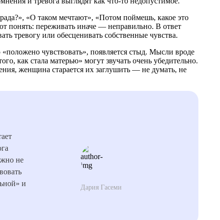
нения и тревога выглядят как что-то недопустимое.
рада?», «О таком мечтают», «Потом поймешь, какое это
ают понять: переживать иначе — неправильно. В ответ
вать тревогу или обесценивать собственные чувства.
то «положено чувствовать», появляется стыд. Мысли вроде
того, как стала матерью» могут звучать очень убедительно.
ения, женщина старается их заглушить — не думать, не
тает
ога
ожно не
твовать
ьной» и
Дария Гасеми