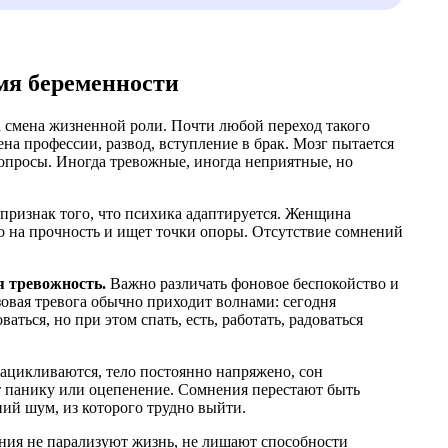
мя беременности
а смена жизненной роли. Почти любой переход такого
на профессии, развод, вступление в брак. Мозг пытается
 вопросы. Иногда тревожные, иногда неприятные, но
а признак того, что психика адаптируется. Женщина
го на прочность и ищет точки опоры. Отсутствие сомнений
я тревожность.
Важно различать фоновое беспокойство и
зовая тревога обычно приходит волнами: сегодня
ться, но при этом спать, есть, работать, радоваться
ацикливаются, тело постоянно напряжено, сон
 панику или оцепенение. Сомнения перестают быть
ий шум, из которого трудно выйти.
ния не парализуют жизнь, не лишают способности