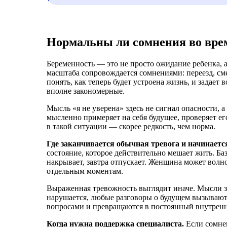
Нормальны ли сомнения во вре
Беременность — это не просто ожидание ребенка, 
масштаба сопровождается сомнениями: переезд, сме
понять, как теперь будет устроена жизнь, и задает
вполне закономерные.
Мысль «я не уверена» здесь не сигнал опасности, 
мысленно примеряет на себя будущее, проверяет е
в такой ситуации — скорее редкость, чем норма.
Где заканчивается обычная тревога и начинаетс
состояние, которое действительно мешает жить. Ба
накрывает, завтра отпускает. Женщина может волнова
отдельным моментам.
Выраженная тревожность выглядит иначе. Мысли з
нарушается, любые разговоры о будущем вызывают
вопросами и превращаются в постоянный внутренн
Когда нужна поддержка специалиста.
Если сомне