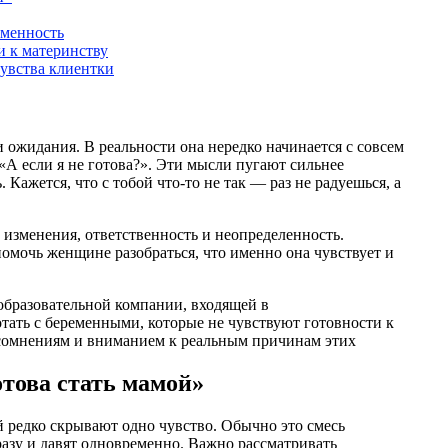
еменность
и к материнству
увства клиентки
 ожидания. В реальности она нередко начинается с совсем
«А если я не готова?». Эти мысли пугают сильнее
 Кажется, что с тобой что-то не так — раз не радуешься, а
 изменения, ответственность и неопределенность.
помочь женщине разобраться, что именно она чувствует и
бразовательной компании, входящей в
отать с беременными, которые не чувствуют готовности к
к сомнениям и вниманием к реальным причинам этих
отова стать мамой»
й редко скрывают одно чувство. Обычно это смесь
разу и давят одновременно. Важно рассматривать