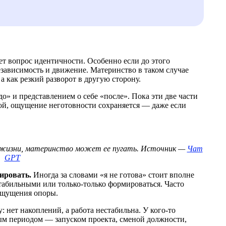
ет вопрос идентичности. Особенно если до этого
езависимость и движение. Материнство в таком случае
 как резкий разворот в другую сторону.
о» и представлением о себе «после». Пока эти две части
бой, ощущение неготовности сохраняется — даже если
в жизни, материнство может ее пугать. Источник —
Чат
GPT
рировать.
Иногда за словами «я не готова» стоит вполне
табильными или только-только формироваться. Часто
 ощущения опоры.
 нет накоплений, а работа нестабильна. У кого-то
ым периодом — запуском проекта, сменой должности,